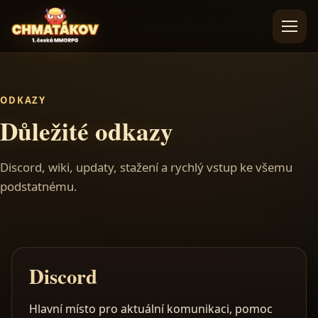
Přeskočit na obsah
Otevřít me
ODKAZY
Důležité odkazy
Discord, wiki, updaty, stažení a rychlý vstup ke všemu
podstatnému.
Discord
Hlavní místo pro aktuální komunikaci, pomoc